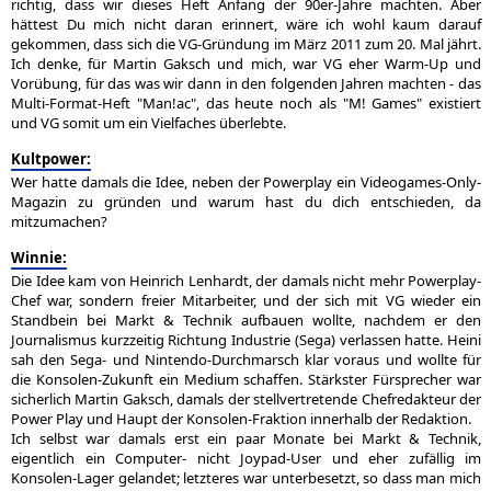
richtig, dass wir dieses Heft Anfang der 90er-Jahre machten. Aber
hättest Du mich nicht daran erinnert, wäre ich wohl kaum darauf
gekommen, dass sich die VG-Gründung im März 2011 zum 20. Mal jährt.
Ich denke, für Martin Gaksch und mich, war VG eher Warm-Up und
Vorübung, für das was wir dann in den folgenden Jahren machten - das
Multi-Format-Heft "Man!ac", das heute noch als "M! Games" existiert
und VG somit um ein Vielfaches überlebte.
Kultpower:
Wer hatte damals die Idee, neben der Powerplay ein Videogames-Only-
Magazin zu gründen und warum hast du dich entschieden, da
mitzumachen?
Winnie:
Die Idee kam von Heinrich Lenhardt, der damals nicht mehr Powerplay-
Chef war, sondern freier Mitarbeiter, und der sich mit VG wieder ein
Standbein bei Markt & Technik aufbauen wollte, nachdem er den
Journalismus kurzzeitig Richtung Industrie (Sega) verlassen hatte. Heini
sah den Sega- und Nintendo-Durchmarsch klar voraus und wollte für
die Konsolen-Zukunft ein Medium schaffen. Stärkster Fürsprecher war
sicherlich Martin Gaksch, damals der stellvertretende Chefredakteur der
Power Play und Haupt der Konsolen-Fraktion innerhalb der Redaktion.
Ich selbst war damals erst ein paar Monate bei Markt & Technik,
eigentlich ein Computer- nicht Joypad-User und eher zufällig im
Konsolen-Lager gelandet; letzteres war unterbesetzt, so dass man mich