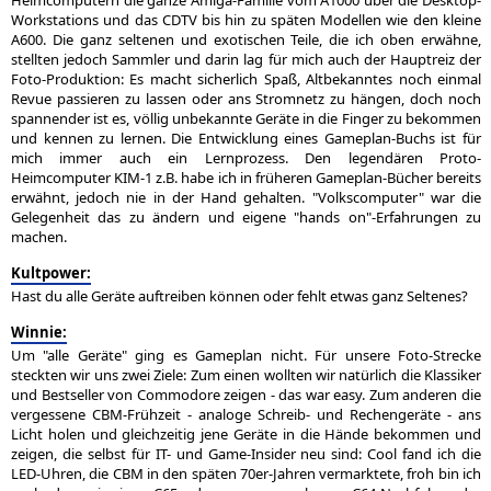
Heimcomputern die ganze Amiga-Familie vom A1000 über die Desktop-
Workstations und das CDTV bis hin zu späten Modellen wie den kleine
A600. Die ganz seltenen und exotischen Teile, die ich oben erwähne,
stellten jedoch Sammler und darin lag für mich auch der Hauptreiz der
Foto-Produktion: Es macht sicherlich Spaß, Altbekanntes noch einmal
Revue passieren zu lassen oder ans Stromnetz zu hängen, doch noch
spannender ist es, völlig unbekannte Geräte in die Finger zu bekommen
und kennen zu lernen. Die Entwicklung eines Gameplan-Buchs ist für
mich immer auch ein Lernprozess. Den legendären Proto-
Heimcomputer KIM-1 z.B. habe ich in früheren Gameplan-Bücher bereits
erwähnt, jedoch nie in der Hand gehalten. "Volkscomputer" war die
Gelegenheit das zu ändern und eigene "hands on"-Erfahrungen zu
machen.
Kultpower:
Hast du alle Geräte auftreiben können oder fehlt etwas ganz Seltenes?
Winnie:
Um "alle Geräte" ging es Gameplan nicht. Für unsere Foto-Strecke
steckten wir uns zwei Ziele: Zum einen wollten wir natürlich die Klassiker
und Bestseller von Commodore zeigen - das war easy. Zum anderen die
vergessene CBM-Frühzeit - analoge Schreib- und Rechengeräte - ans
Licht holen und gleichzeitig jene Geräte in die Hände bekommen und
zeigen, die selbst für IT- und Game-Insider neu sind: Cool fand ich die
LED-Uhren, die CBM in den späten 70er-Jahren vermarktete, froh bin ich