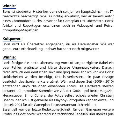
Winnie:
Boris ist studierter Historiker, der sich seit Jahren hauptsächlich mit IT-
Geschichte beschäftigt. Wie Du richtig erwähnst, war er bereits Autor
eines Commodore-Buchs, bevor er für Gameplan OtE übersetzte. Boris'
Artikel und Reportagen erscheinen auch in Videospiel- und Retro-
Computing-Magazinen.
Kultpower:
Boris wird als Übersetzer angegeben, du als Herausgeber. Wie war
genau eure Arbeitsteilung und wer hat sonst noch mitgewirkt?
Winnie:
Boris fertigte die erste Übersetzung von OtE an, korrigierte dabei ein
paar Fehler, ergänzte und klärte diverse Ungenauigkeiten. Danach
redigierte ich den deutschen Text und ging dabei ähnlich vor wie Boris:
Unklarheiten wurden beseitigt, Details verbessert, ein paar Bezüge
bezüglich des Spielemarkts ergänzt. Während dieser Zeit (2009 - 2010)
entstanden auch die oben erwähnten Fotos: Die Hardware stellten
bekannte Commodore-Sammler wie z.B. der Go64- und Retro-Magazin-
Herausgeber Enno Coners, die Fotos selbst schoss wieder Christian
Boehm, den ich lustigerweise als Playboy-Fotografen kennenlernte und
der seit 2004 für alle Gameplan-Fotos verantwortlich zeichnet.
Essentiell war der letzte Redaktions-Schritt, für den Gamepan weitere
Profis ins Boot holte: Während ich technische Tabellen und Indices (die