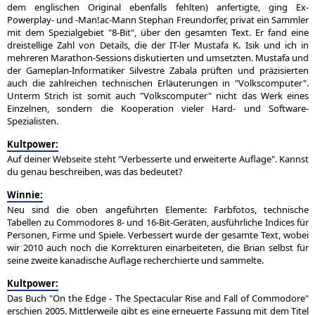
dem englischen Original ebenfalls fehlten) anfertigte, ging Ex-
Powerplay- und -Man!ac-Mann Stephan Freundorfer, privat ein Sammler
mit dem Spezialgebiet "8-Bit", über den gesamten Text. Er fand eine
dreistellige Zahl von Details, die der IT-ler Mustafa K. Isik und ich in
mehreren Marathon-Sessions diskutierten und umsetzten. Mustafa und
der Gameplan-Informatiker Silvestre Zabala prüften und präzisierten
auch die zahlreichen technischen Erläuterungen in "Volkscomputer".
Unterm Strich ist somit auch "Volkscomputer" nicht das Werk eines
Einzelnen, sondern die Kooperation vieler Hard- und Software-
Spezialisten.
Kultpower:
Auf deiner Webseite steht "Verbesserte und erweiterte Auflage". Kannst
du genau beschreiben, was das bedeutet?
Winnie:
Neu sind die oben angeführten Elemente: Farbfotos, technische
Tabellen zu Commodores 8- und 16-Bit-Geräten, ausführliche Indices für
Personen, Firme und Spiele. Verbessert wurde der gesamte Text, wobei
wir 2010 auch noch die Korrekturen einarbeiteten, die Brian selbst für
seine zweite kanadische Auflage recherchierte und sammelte.
Kultpower:
Das Buch "On the Edge - The Spectacular Rise and Fall of Commodore"
erschien 2005. Mittlerweile gibt es eine erneuerte Fassung mit dem Titel