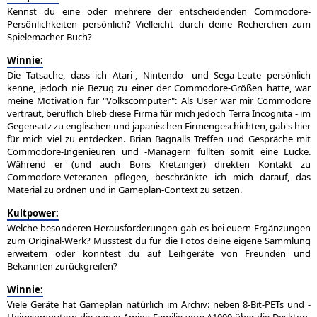
Kennst du eine oder mehrere der entscheidenden Commodore-
Persönlichkeiten persönlich? Vielleicht durch deine Recherchen zum
Spielemacher-Buch?
Winnie:
Die Tatsache, dass ich Atari-, Nintendo- und Sega-Leute persönlich
kenne, jedoch nie Bezug zu einer der Commodore-Größen hatte, war
meine Motivation für "Volkscomputer": Als User war mir Commodore
vertraut, beruflich blieb diese Firma für mich jedoch Terra Incognita - im
Gegensatz zu englischen und japanischen Firmengeschichten, gab's hier
für mich viel zu entdecken. Brian Bagnalls Treffen und Gespräche mit
Commodore-Ingenieuren und -Managern füllten somit eine Lücke.
Während er (und auch Boris Kretzinger) direkten Kontakt zu
Commodore-Veteranen pflegen, beschränkte ich mich darauf, das
Material zu ordnen und in Gameplan-Context zu setzen.
Kultpower:
Welche besonderen Herausforderungen gab es bei euern Ergänzungen
zum Original-Werk? Musstest du für die Fotos deine eigene Sammlung
erweitern oder konntest du auf Leihgeräte von Freunden und
Bekannten zurückgreifen?
Winnie:
Viele Geräte hat Gameplan natürlich im Archiv: neben 8-Bit-PETs und -