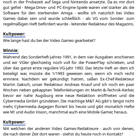
noch in der Probezeit auf Sega und Nintendo ansetzte. Da es mir dort
gut gefiel - Mega-Drive- und PC-Engine-Spiele waren viel stärker als die
Software für den sterbenden Amiga - wollte ich natürlich bei Video
Games dabei sein und wurde schließlich - als VG vom Sonder- zum
regelmäßigen Heft befördert wurde - leitender Redakteur des Magazins.
Kultpower:
Wie lange hast du bei der Video Games gearbeitet?
Winnie:
Während des Sonderheft-Jahres 1991, in dem vier Ausgaben erschienen
und wir VGler gleichzeitig noch voll für die PowerPlay schrieben, und
über das ganze erste reguläre VG-Jahr 1992. Das letzte Heft an dem ich
beteiligt war, müsste die 1/1993 gewesen sein, wenn ich mich recht
erinnere. Nachdem wir gekündigt hatten, saßen Ex-Chef-Redakteur
Martin Gaksch, unser Redakteur Andreas Knauf und ich noch ein paar
Wochen neben gekappten Telefonleitungen im Markt-&-Technik-Kerker,
bevor wir nahe Augsburg eine neue Redaktion eröffneten und die
Cybermedia GmbH gründeten. Die mächtige M&T AG gibt's längst nicht
mehr, Cybermedia dagegen floriert bis heute und gibt monatlich Hefte
wie M! und Audio Vision, manchmal auch eine Mobile Gamer, heraus.
Kultpower:
Mit welchen der anderen Video Games-Redakteure - auch von denen,
die nach deiner Zeit dort waren - stehst du heute noch in Kontakt?