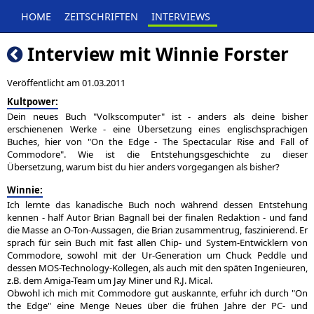
HOME
ZEITSCHRIFTEN
INTERVIEWS
Interview mit Winnie Forster
Veröffentlicht am 01.03.2011
Kultpower:
Dein neues Buch "Volkscomputer" ist - anders als deine bisher
erschienenen Werke - eine Übersetzung eines englischsprachigen
Buches, hier von "On the Edge - The Spectacular Rise and Fall of
Commodore". Wie ist die Entstehungsgeschichte zu dieser
Übersetzung, warum bist du hier anders vorgegangen als bisher?
Winnie:
Ich lernte das kanadische Buch noch während dessen Entstehung
kennen - half Autor Brian Bagnall bei der finalen Redaktion - und fand
die Masse an O-Ton-Aussagen, die Brian zusammentrug, faszinierend. Er
sprach für sein Buch mit fast allen Chip- und System-Entwicklern von
Commodore, sowohl mit der Ur-Generation um Chuck Peddle und
dessen MOS-Technology-Kollegen, als auch mit den späten Ingenieuren,
z.B. dem Amiga-Team um Jay Miner und R.J. Mical.
Obwohl ich mich mit Commodore gut auskannte, erfuhr ich durch "On
the Edge" eine Menge Neues über die frühen Jahre der PC- und