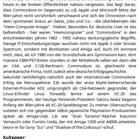
heute in der breiten Öffentlichkeit nahezu vergessen. Das liegt daran,
dass Commodore im Gegensatz zu z.B. Apple und Microsoft Mitte der
90er-Jahre recht unrühmlich verschwand und sich die Chronisten nach
dem spontanen Exitus an Gates, Jobs und Co. - die überlebenden der
"Heim-Computer-Kriege" - hielten. Besonders für deutsche User ist das
befremdlich - hier waren "Heimcomputer" und "Commodore" in den
entscheidenden Jahren 1982 - 1992 nahezu deckungsgleiche Begriffe,
hiesige IT-Entscheidungsträger wuchsen nicht mit Apple 2 oder Sinclair
Spectrum, sondern mit Brotkästen und Amiga auf. Auch ich erinnere
mich, dass, als ich 1980 von der Grundschule ans Gymnasium kam, dort
massive CBM-PET-Kisten standen; in der Mittelstufe saßen wir dann alle
an C64- und C128-Rechnern. Commodore ist, gleichwohl eine
amerikanische Firma, nicht zuletzt eine deutsche Erfolgsgeschichte.
Sekundär rechtfertigte natürlich auch der internationale Commodore-
Erfolg die Retrospektive: Z.B. wurde der erste Markt-beherrschende
Internet-Provider AOL ursprünglich als C64-Netzwerk gegründet, der
Linux-Erfinder Linus Torwalds lernte auf einem VC-20 das
Programmieren, der heutige Nintendo-Präsident Satoru Iwata begann
Anfang der 80er-Jahre als VC-20-Spieldesigner. Zu meiner Überraschung
outeten sich mir gegenüber selbst japanische Playstation-Produzenten
später als Amiga-User, z.B. wie "Gran Turismo"-Macher Kazunori
Yamauchi oder Fumito Ueda, der mit Amiga 1200 und A4000 arbeitete,
bevor er für Sony "Ico" und "Shadow of the Collossus"-schuf.
Kultpower: