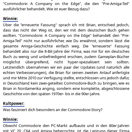
"Commodore: A Company on the Edge", die den "Pre-Amiga-Teil"
ausführlicher behandelt. Wie ist euer Bezug dazu?
Winnie:
Über die "erneuerte Fassung" sprach ich mit Brian, entschied jedoch,
dass das nicht der Weg ist, den wir mit dem deutschen Buch gehen
wollten. "Commodore: A Company on the Edge" behandelt den "Pre-
Amiga-Teil" nicht nur ausführlicher, wie Du erwähnst, sondern lässt die
gesamte Amiga-Geschichte einfach weg. Die "erneuerte" Fassung
behandelt also nur die 8-Bit-Jahre der Firma, was mir für ein deutsches
Buch zu wenig und unbefriedigend erschien, zudem Gameplan-Bücher
möglichst übergreifend, nicht hyper-spezialisiert sein sollten.
Letztendlich übernahmen wir ein paar der Updates (und natürlich alle
echten Verbesserungen), die Brian für seinen zweiten Anlauf anfertigte
und mir Mitte 2010 zur Verfügung stellte, entschlossen uns jedoch dafür,
in Deutschland kein zwei-geteiltes Commodore-Buch zu bringen, wie es
Brian in Nordamerika anging, sondern eine komplette, abgeschlossene
Geschichte von den späten 1970er- bis in die 90er-Jahre.
Kultpower:
Was fasziniert dich besonders an der Commodore-Story?
Winnie:
Obwohl Commodore den PC-Markt aufbaute und in den 80er-Jahren
mit VC 20, C64 und Amiga beherrschte, ist die Leistung dieser Firma