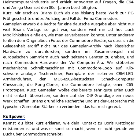
Heimcomputer-Industrie und erhielt Antworten auf Fragen, die C64-
und Amiga-User seit den 80er-Jahren beschäftigten.
Kurz: Mir erschien Brians Buch als das bislang beste Werk zur PC-
Frühgeschichte und zu Aufstieg und Fall der Firma Commodore.
Gameplan erwarb die Rechte für eine deutsche Ausgabe aber nicht nur
weil Brians Vorlage so gut war, sondern weil mir ad hoc auch
Möglichkeiten einfielen, wie man es verbessern könnte. Unter anderem
fehlten dem Originalbuch Fotos der Commodore-Geräte, so dass ich die
Gelegenheit ergriff nicht nur das Gameplan-Archiv nach klassischer
Hardware zu durchforsten, sondern im Zusammenspiel mit
europäischen Sammlern auch nach seltenen Geräten zu graben, und
nach Commodore-Hardware der Vor-Computer-Ära. Wir stöberten
mechanische Schreibmaschinen mit Commodore-Logo auf, Kilo-
schwere analoge Tischrechner, Exemplare der seltenen CBM-LED-
Armbanduhren, den MOS-6502-bestückten Schach-Computer
Chessmate, die Pong-Clones, die Commodore fertigte, einen C65-
Prototypen. Kurz: Gameplan wollte das bereits sehr gute Brian Buch
nicht einfach übersetzen, sondern auf der OtE-Grundlage ein neues
Werk schaffen. Brians gründliche Recherche und Insider-Gespräche mit
typischen Gameplan-Stärken zu verbinden - das hat mich gereizt.
Kultpower:
Kannst du bitte kurz erklären, wie dein Kontakt zu Boris Kretzinger
entstanden ist und was er sonst so macht, wenn er nicht gerade ein
Buch über Commodore schreibt?