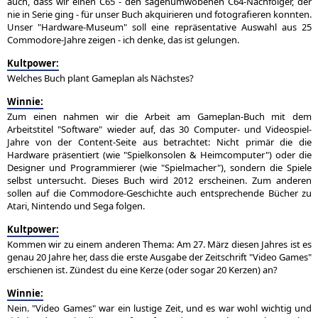
auch, dass wir einen C65 - den sagenumwobenen C64-Nachfolger, der
nie in Serie ging - für unser Buch akquirieren und fotografieren konnten.
Unser "Hardware-Museum" soll eine repräsentative Auswahl aus 25
Commodore-Jahre zeigen - ich denke, das ist gelungen.
Kultpower:
Welches Buch plant Gameplan als Nächstes?
Winnie:
Zum einen nahmen wir die Arbeit am Gameplan-Buch mit dem
Arbeitstitel "Software" wieder auf, das 30 Computer- und Videospiel-
Jahre von der Content-Seite aus betrachtet: Nicht primär die die
Hardware präsentiert (wie "Spielkonsolen & Heimcomputer") oder die
Designer und Programmierer (wie "Spielmacher"), sondern die Spiele
selbst untersucht. Dieses Buch wird 2012 erscheinen. Zum anderen
sollen auf die Commodore-Geschichte auch entsprechende Bücher zu
Atari, Nintendo und Sega folgen.
Kultpower:
Kommen wir zu einem anderen Thema: Am 27. März diesen Jahres ist es
genau 20 Jahre her, dass die erste Ausgabe der Zeitschrift "Video Games"
erschienen ist. Zündest du eine Kerze (oder sogar 20 Kerzen) an?
Winnie:
Nein. "Video Games" war ein lustige Zeit, und es war wohl wichtig und